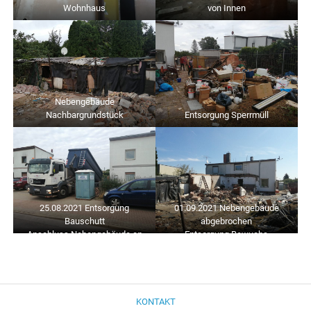
Wohnhaus
von Innen
Nebengebäude
Nachbargrundstück
Entsorgung Sperrmüll
25.08.2021 Entsorgung
01.09.2021 Nebengebäude
Bauschutt
abgebrochen
Anschluss Nebengebäude an
Entsorgung Bewuchs
Wohnhaus
KONTAKT