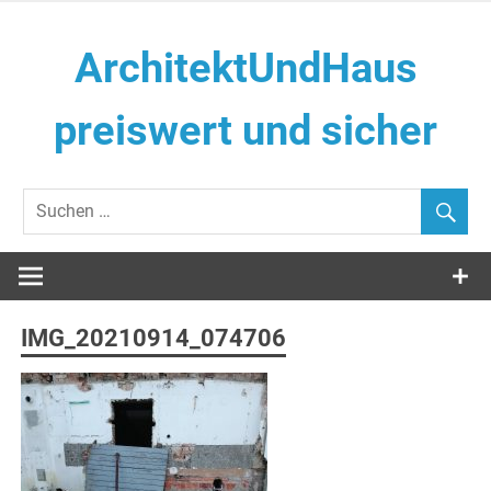
Zum
Inhalt
ArchitektUndHaus
springen
preiswert und sicher
Häuser selber Bauen
IMG_20210914_074706