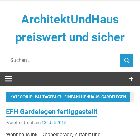
Zum
Inhalt
ArchitektUndHaus
springen
preiswert und sicher
Häuser selber Bauen
KATEGORIE:
BAUTAGEBUCH EINFAMILIENHAUS GARDELEGEN
EFH Gardelegen fertiggestellt
Veröffentlicht am
18. Juli 2015
Wohnhaus inkl. Doppelgarage, Zufahrt und