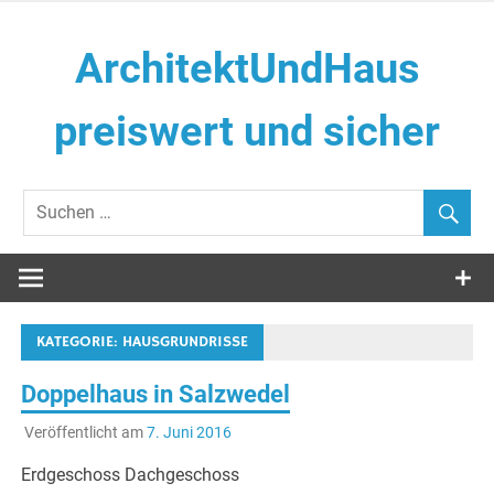
Zum
Inhalt
ArchitektUndHaus
springen
preiswert und sicher
Häuser selber Bauen
KATEGORIE:
HAUSGRUNDRISSE
Doppelhaus in Salzwedel
Veröffentlicht am
7. Juni 2016
Erdgeschoss Dachgeschoss