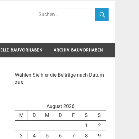
ELLE BAUVORHABEN
ARCHIV BAUVORHABEN
Wählen Sie hier die Beiträge nach Datum
aus
August 2026
M
D
M
D
F
S
S
1
2
3
4
5
6
7
8
9