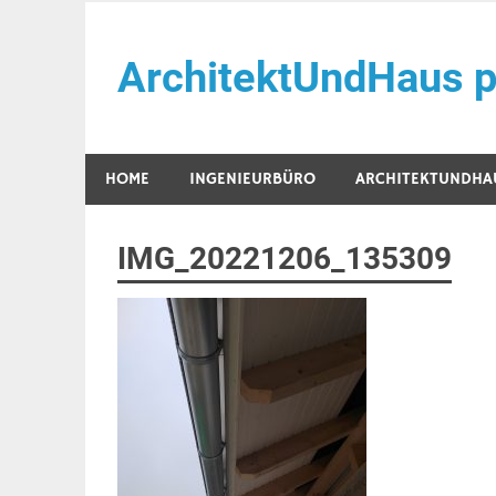
Zum
Inhalt
ArchitektUndHaus p
springen
Häuser selber Bauen
HOME
INGENIEURBÜRO
ARCHITEKTUNDHA
IMG_20221206_135309