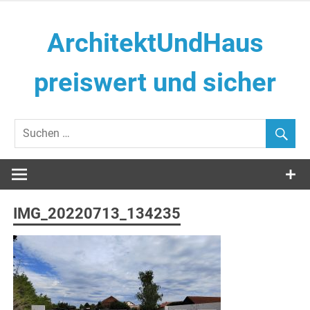
Zum
Inhalt
ArchitektUndHaus
springen
preiswert und sicher
Häuser selber Bauen
IMG_20220713_134235