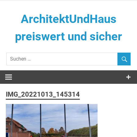
Zum
Inhalt
ArchitektUndHaus
springen
preiswert und sicher
Häuser selber Bauen
IMG_20221013_145314