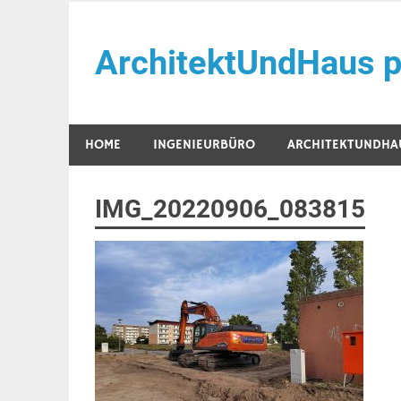
Zum
Inhalt
ArchitektUndHaus p
springen
Häuser selber Bauen
HOME
INGENIEURBÜRO
ARCHITEKTUNDHA
IMG_20220906_083815