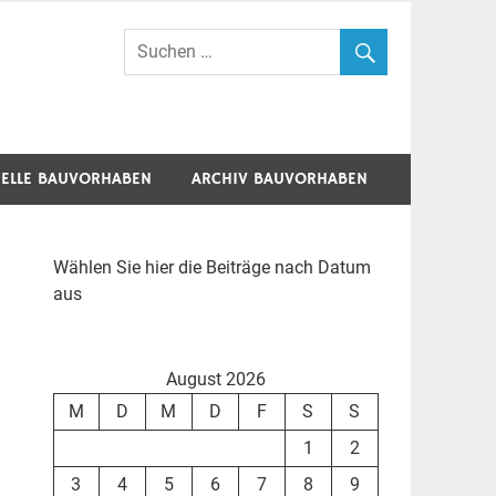
ELLE BAUVORHABEN
ARCHIV BAUVORHABEN
Wählen Sie hier die Beiträge nach Datum
aus
August 2026
M
D
M
D
F
S
S
1
2
3
4
5
6
7
8
9