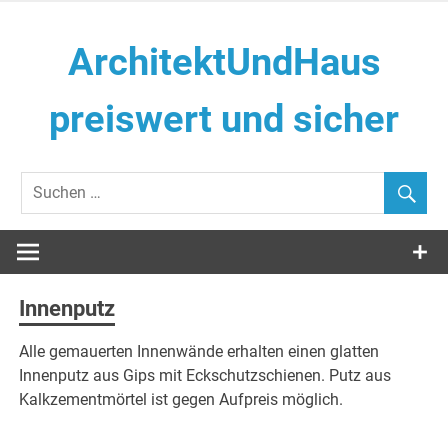
Zum
Inhalt
ArchitektUndHaus
springen
preiswert und sicher
Häuser selber Bauen
Innenputz
Alle gemauerten Innenwände erhalten einen glatten
Innenputz aus Gips mit Eckschutzschienen. Putz aus
Kalkzementmörtel ist gegen Aufpreis möglich.