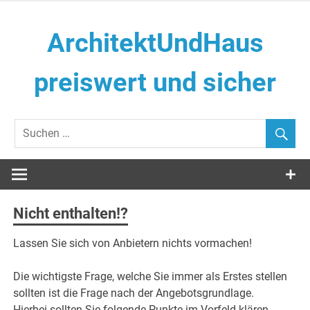
Zum
Inhalt
ArchitektUndHaus
springen
preiswert und sicher
Häuser selber Bauen
Nicht enthalten!?
Lassen Sie sich von Anbietern nichts vormachen!
Die wichtigste Frage, welche Sie immer als Erstes stellen
sollten ist die Frage nach der Angebotsgrundlage.
Hierbei sollten Sie folgende Punkte im Vorfeld klären.