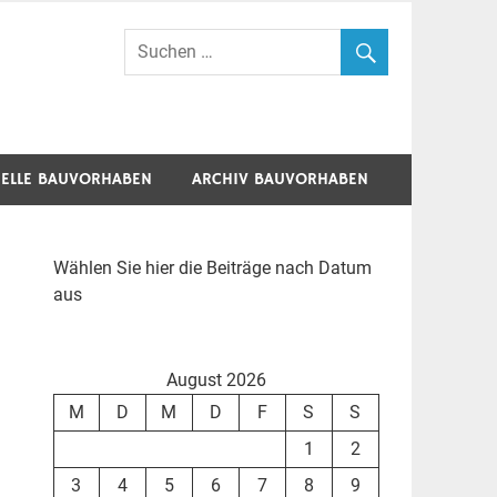
ELLE BAUVORHABEN
ARCHIV BAUVORHABEN
Wählen Sie hier die Beiträge nach Datum
aus
August 2026
M
D
M
D
F
S
S
1
2
3
4
5
6
7
8
9