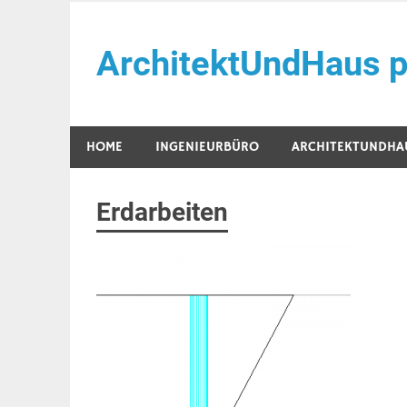
Zum
Inhalt
ArchitektUndHaus p
springen
Häuser selber Bauen
HOME
INGENIEURBÜRO
ARCHITEKTUNDHA
Erdarbeiten