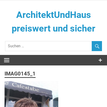
Zum
Inhalt
ArchitektUndHaus
springen
preiswert und sicher
Häuser selber Bauen
IMAG0145_1