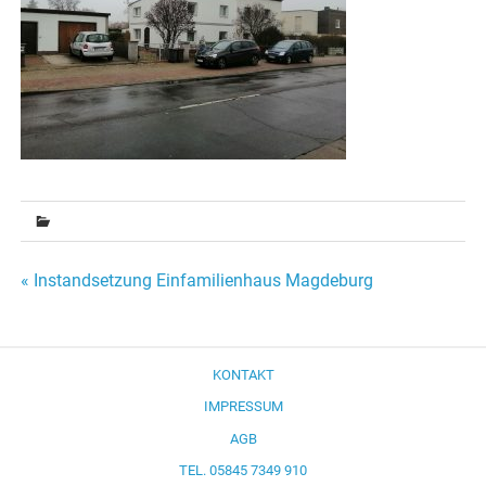
Beitragsnavigation
« Instandsetzung Einfamilienhaus Magdeburg
KONTAKT
IMPRESSUM
AGB
TEL. 05845 7349 910