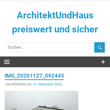
Zum
Inhalt
ArchitektUndHaus
springen
preiswert und sicher
Häuser selber Bauen
IMG_20201127_092445
Veröffentlicht am
16. Dezember 2022