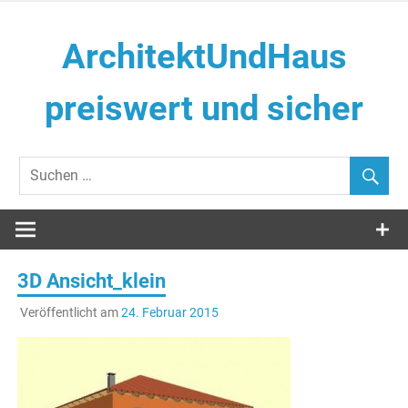
Zum
Inhalt
ArchitektUndHaus
springen
preiswert und sicher
Häuser selber Bauen
3D Ansicht_klein
Veröffentlicht am
24. Februar 2015